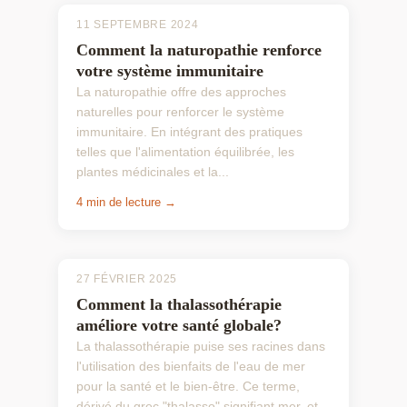
11 SEPTEMBRE 2024
Comment la naturopathie renforce
votre système immunitaire
La naturopathie offre des approches
naturelles pour renforcer le système
immunitaire. En intégrant des pratiques
telles que l'alimentation équilibrée, les
plantes médicinales et la...
4 min de lecture →
27 FÉVRIER 2025
Comment la thalassothérapie
améliore votre santé globale?
La thalassothérapie puise ses racines dans
l'utilisation des bienfaits de l'eau de mer
pour la santé et le bien-être. Ce terme,
dérivé du grec "thalasso" signifiant mer, et