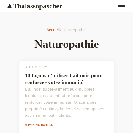
Thalassopascher
🧘
Accueil
› Naturopathie
Naturopathie
3 JUIN 2025
10 façons d'utiliser l'ail noir pour
renforcer votre immunité
L'ail noir, super-aliment aux multiples
bienfaits, est un atout précieux pour
renforcer votre immunité. Grâce à ses
propriétés antioxydantes et ses composés
actifs immunostimulants...
9 min de lecture →