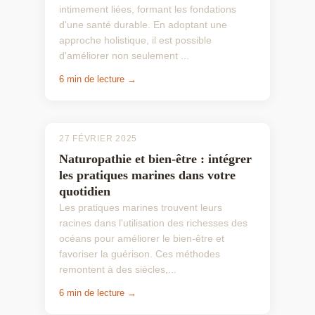
intimement liées, formant les fondations
d'une santé durable. En adoptant une
approche holistique, il est possible
d'améliorer non seulement ...
6 min de lecture →
27 FÉVRIER 2025
Naturopathie et bien-être : intégrer
les pratiques marines dans votre
quotidien
Les pratiques marines trouvent leurs
racines dans l'utilisation des richesses des
océans pour améliorer le bien-être et
favoriser la guérison. Ces méthodes
remontent à des siècles,...
6 min de lecture →