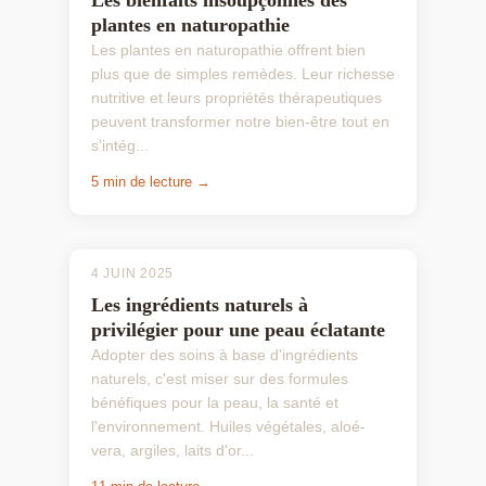
Les bienfaits insoupçonnés des
plantes en naturopathie
Les plantes en naturopathie offrent bien
plus que de simples remèdes. Leur richesse
nutritive et leurs propriétés thérapeutiques
peuvent transformer notre bien-être tout en
s'intég...
5 min de lecture →
4 JUIN 2025
Les ingrédients naturels à
privilégier pour une peau éclatante
Adopter des soins à base d'ingrédients
naturels, c'est miser sur des formules
bénéfiques pour la peau, la santé et
l'environnement. Huiles végétales, aloé-
vera, argiles, laits d'or...